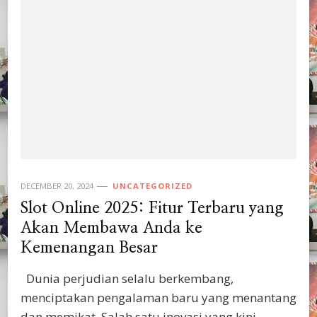
DECEMBER 20, 2024
UNCATEGORIZED
Slot Online 2025: Fitur Terbaru yang
Akan Membawa Anda ke
Kemenangan Besar
Dunia perjudian selalu berkembang,
menciptakan pengalaman baru yang menantang
dan memikat. Salah satu inovasi yang kini