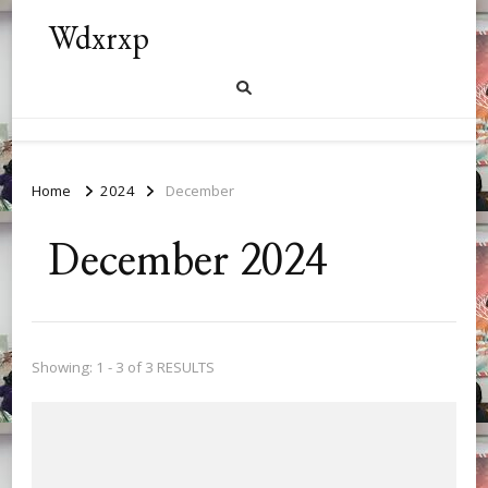
Wdxrxp
Home
2024
December
December 2024
Showing: 1 - 3 of 3 RESULTS