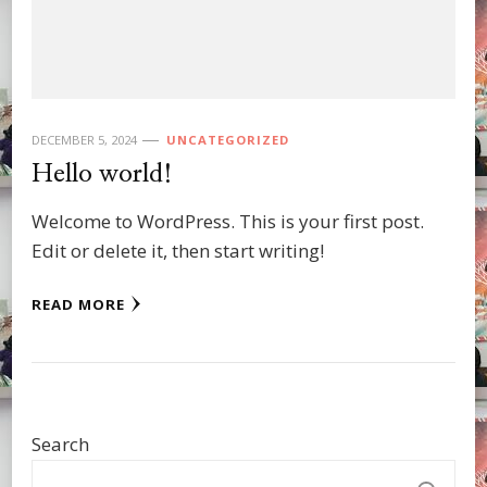
DECEMBER 5, 2024
UNCATEGORIZED
Hello world!
Welcome to WordPress. This is your first post.
Edit or delete it, then start writing!
READ MORE
Search