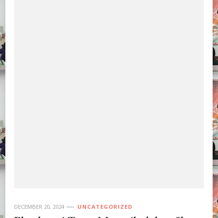
DECEMBER 20, 2024
UNCATEGORIZED