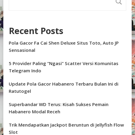
S
Recent Posts
Pola Gacor Fa Cai Shen Deluxe Situs Toto, Auto JP
Sensasional
5 Provider Paling “Ngasi” Scatter Versi Komunitas
Telegram Indo
Update Pola Gacor Habanero Terbaru Bulan Ini di
Ratutogel
Superbandar WD Terus: Kisah Sukses Pemain
Habanero Modal Receh
Trik Mendapatkan Jackpot Beruntun di Jellyfish Flow
Slot