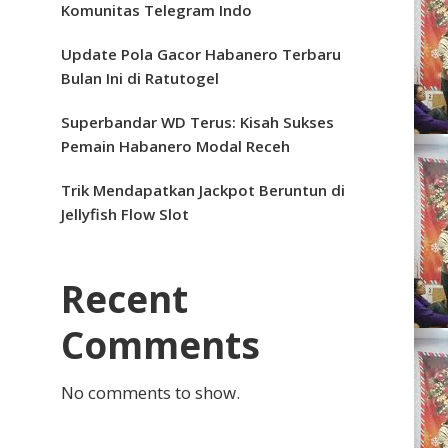
Komunitas Telegram Indo
Update Pola Gacor Habanero Terbaru
Bulan Ini di Ratutogel
Superbandar WD Terus: Kisah Sukses
Pemain Habanero Modal Receh
Trik Mendapatkan Jackpot Beruntun di
Jellyfish Flow Slot
Recent
Comments
No comments to show.