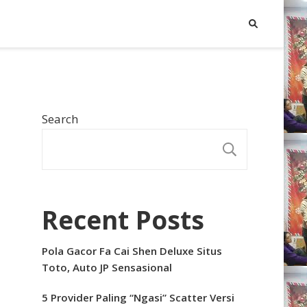
Search
SEARCH
Recent Posts
Pola Gacor Fa Cai Shen Deluxe Situs
Toto, Auto JP Sensasional
5 Provider Paling “Ngasi” Scatter Versi