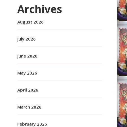
Archives
August 2026
July 2026
June 2026
May 2026
April 2026
March 2026
February 2026