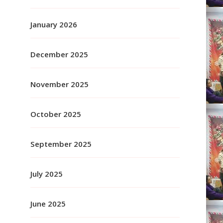
January 2026
December 2025
November 2025
October 2025
September 2025
July 2025
June 2025