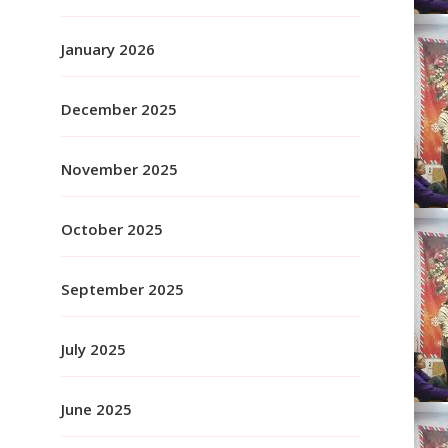
January 2026
December 2025
November 2025
October 2025
September 2025
July 2025
June 2025