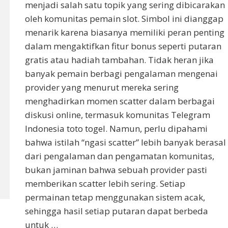
menjadi salah satu topik yang sering dibicarakan
oleh komunitas pemain slot. Simbol ini dianggap
menarik karena biasanya memiliki peran penting
dalam mengaktifkan fitur bonus seperti putaran
gratis atau hadiah tambahan. Tidak heran jika
banyak pemain berbagi pengalaman mengenai
provider yang menurut mereka sering
menghadirkan momen scatter dalam berbagai
diskusi online, termasuk komunitas Telegram
Indonesia toto togel. Namun, perlu dipahami
bahwa istilah “ngasi scatter” lebih banyak berasal
dari pengalaman dan pengamatan komunitas,
bukan jaminan bahwa sebuah provider pasti
memberikan scatter lebih sering. Setiap
permainan tetap menggunakan sistem acak,
sehingga hasil setiap putaran dapat berbeda
untuk …