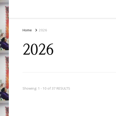
Home
2026
2026
Showing: 1 - 10 of 37 RESULTS