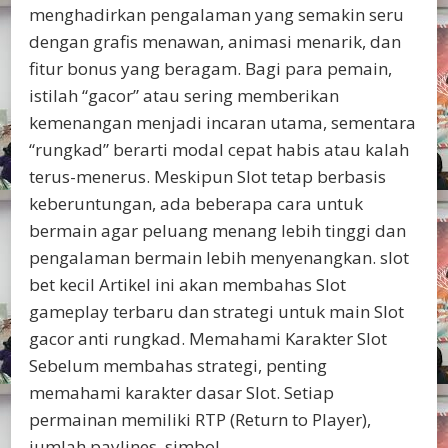
menghadirkan pengalaman yang semakin seru
dengan grafis menawan, animasi menarik, dan
fitur bonus yang beragam. Bagi para pemain,
istilah “gacor” atau sering memberikan
kemenangan menjadi incaran utama, sementara
“rungkad” berarti modal cepat habis atau kalah
terus-menerus. Meskipun Slot tetap berbasis
keberuntungan, ada beberapa cara untuk
bermain agar peluang menang lebih tinggi dan
pengalaman bermain lebih menyenangkan. slot
bet kecil Artikel ini akan membahas Slot
gameplay terbaru dan strategi untuk main Slot
gacor anti rungkad. Memahami Karakter Slot
Sebelum membahas strategi, penting
memahami karakter dasar Slot. Setiap
permainan memiliki RTP (Return to Player),
jumlah paylines, simbol, …