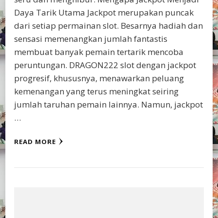
Daya Tarik Utama Jackpot merupakan puncak
dari setiap permainan slot. Besarnya hadiah dan
sensasi memenangkan jumlah fantastis
membuat banyak pemain tertarik mencoba
peruntungan. DRAGON222 slot dengan jackpot
progresif, khususnya, menawarkan peluang
kemenangan yang terus meningkat seiring
jumlah taruhan pemain lainnya. Namun, jackpot
…
READ MORE