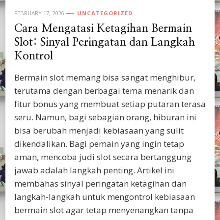
FEBRUARY 17, 2026
UNCATEGORIZED
Cara Mengatasi Ketagihan Bermain
Slot: Sinyal Peringatan dan Langkah
Kontrol
Bermain slot memang bisa sangat menghibur,
terutama dengan berbagai tema menarik dan
fitur bonus yang membuat setiap putaran terasa
seru. Namun, bagi sebagian orang, hiburan ini
bisa berubah menjadi kebiasaan yang sulit
dikendalikan. Bagi pemain yang ingin tetap
aman, mencoba judi slot secara bertanggung
jawab adalah langkah penting. Artikel ini
membahas sinyal peringatan ketagihan dan
langkah-langkah untuk mengontrol kebiasaan
bermain slot agar tetap menyenangkan tanpa