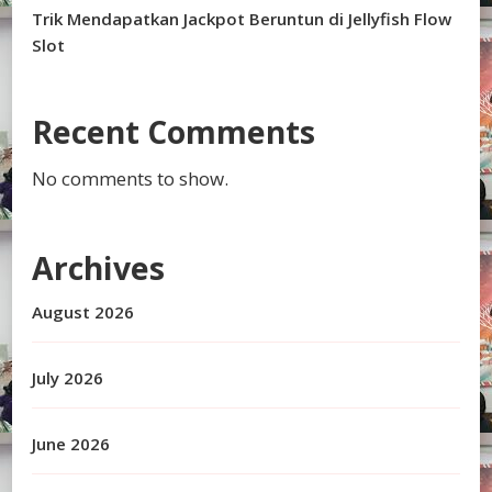
Trik Mendapatkan Jackpot Beruntun di Jellyfish Flow
Slot
Recent Comments
No comments to show.
Archives
August 2026
July 2026
June 2026