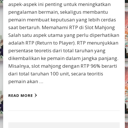
aspek-aspek ini penting untuk meningkatkan
pengalaman bermain, sekaligus membantu
pemain membuat keputusan yang lebih cerdas
saat bertaruh. Memahami RTP di Slot Mahjong
Salah satu aspek utama yang perlu diperhatikan
adalah RTP (Return to Player). RTP menunjukkan
persentase teoretis dari total taruhan yang
dikembalikan ke pemain dalam jangka panjang.
Misalnya, slot mahjong dengan RTP 96% berarti
dari total taruhan 100 unit, secara teoritis
pemain akan …
READ MORE