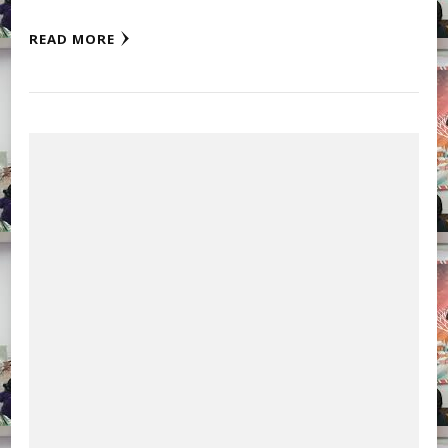
READ MORE