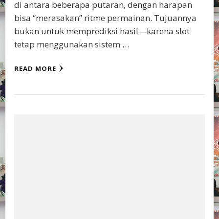
di antara beberapa putaran, dengan harapan
bisa “merasakan” ritme permainan. Tujuannya
bukan untuk memprediksi hasil—karena slot
tetap menggunakan sistem …
READ MORE