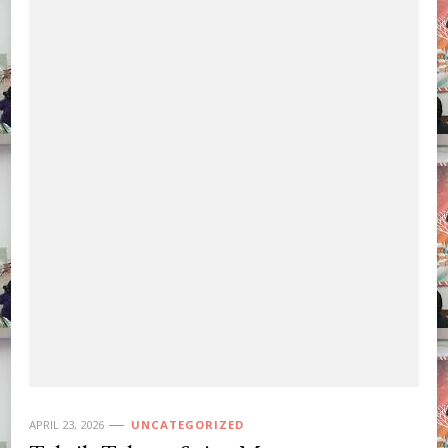
APRIL 23, 2026
UNCATEGORIZED