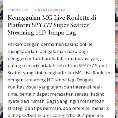
MARCH 3, 2026
UNCATEGORIZED
Keunggulan MG Live Roulette di
Platform SPY777 Super Scatter:
Streaming HD Tanpa Lag
Perkembangan permainan kasino online
menghadirkan pengalaman baru bagi
penggemar taruhan. Salah satu inovasi yang
paling menarik adalah kehadiran SPY777 Super
Scatter yang kini menghadirkan MG Live Roulette
dengan streaming HD tanpa lag. Dengan
kualitas visual yang tajam dan interaksi real-
time, pemain dapat merasakan sensasi kasino
nyata dari rumah. Bagi yang ingin menambah
strategi dan tips bermain, ada referensi menarik
di https://berlincures.com/en/bc-007-pipeline.