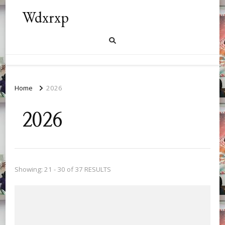
Wdxrxp
Home
2026
2026
Showing: 21 - 30 of 37 RESULTS