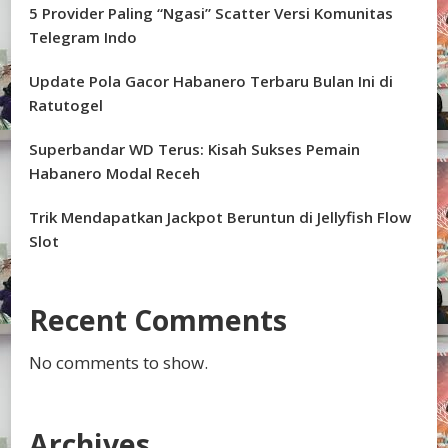
5 Provider Paling “Ngasi” Scatter Versi Komunitas
Telegram Indo
Update Pola Gacor Habanero Terbaru Bulan Ini di
Ratutogel
Superbandar WD Terus: Kisah Sukses Pemain
Habanero Modal Receh
Trik Mendapatkan Jackpot Beruntun di Jellyfish Flow
Slot
Recent Comments
No comments to show.
Archives