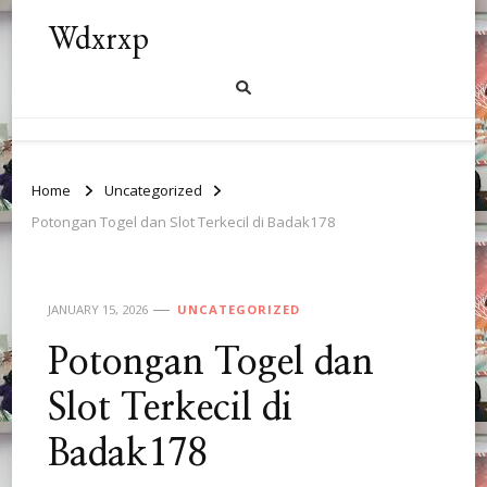
Wdxrxp
Home
Uncategorized
Potongan Togel dan Slot Terkecil di Badak178
JANUARY 15, 2026
UNCATEGORIZED
Potongan Togel dan
Slot Terkecil di
Badak178