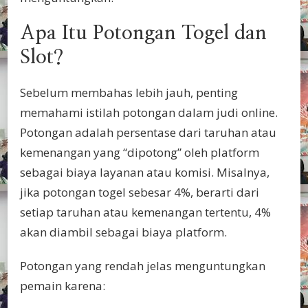
Apa Itu Potongan Togel dan
Slot?
Sebelum membahas lebih jauh, penting
memahami istilah potongan dalam judi online.
Potongan adalah persentase dari taruhan atau
kemenangan yang “dipotong” oleh platform
sebagai biaya layanan atau komisi. Misalnya,
jika potongan togel sebesar 4%, berarti dari
setiap taruhan atau kemenangan tertentu, 4%
akan diambil sebagai biaya platform.
Potongan yang rendah jelas menguntungkan
pemain karena: