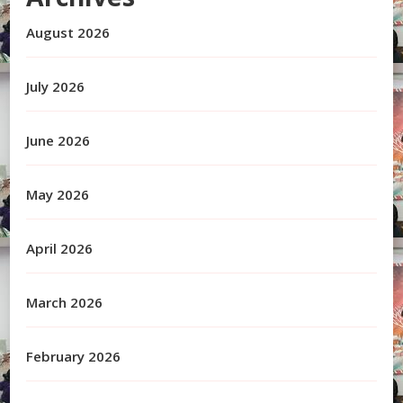
August 2026
July 2026
June 2026
May 2026
April 2026
March 2026
February 2026