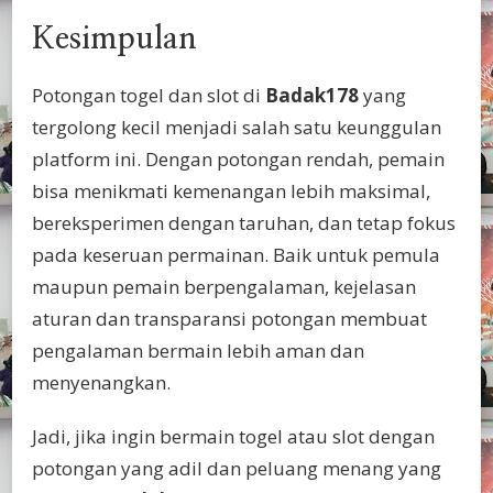
Kesimpulan
Potongan togel dan slot di
Badak178
yang
tergolong kecil menjadi salah satu keunggulan
platform ini. Dengan potongan rendah, pemain
bisa menikmati kemenangan lebih maksimal,
bereksperimen dengan taruhan, dan tetap fokus
pada keseruan permainan. Baik untuk pemula
maupun pemain berpengalaman, kejelasan
aturan dan transparansi potongan membuat
pengalaman bermain lebih aman dan
menyenangkan.
Jadi, jika ingin bermain togel atau slot dengan
potongan yang adil dan peluang menang yang