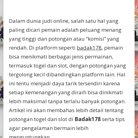
Dalam dunia judi online, salah satu hal yang
paling dicari pemain adalah peluang menang
yang tinggi dan potongan atau “komisi” yang
rendah. Di platform seperti
badak178
, pemain
bisa menikmati berbagai jenis permainan,
termasuk togel dan slot, dengan potongan yang
tergolong kecil dibandingkan platform lain. Hal
ini tentu menjadi daya tarik tersendiri karena
setiap kemenangan yang diraih bisa dinikmati
lebih maksimal tanpa terlalu banyak potongan.
Artikel ini akan membahas lebih detail tentang
potongan togel dan slot di
Badak178
serta tips
agar pengalaman bermain lebih
menguntungkan.