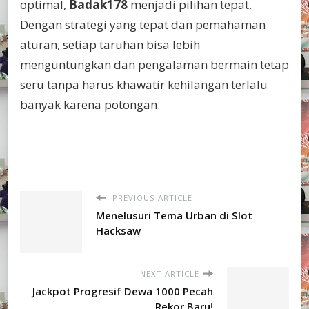
optimal,
Badak178
menjadi pilihan tepat.
Dengan strategi yang tepat dan pemahaman
aturan, setiap taruhan bisa lebih
menguntungkan dan pengalaman bermain tetap
seru tanpa harus khawatir kehilangan terlalu
banyak karena potongan.
PREVIOUS ARTICLE
Menelusuri Tema Urban di Slot
Hacksaw
NEXT ARTICLE
Jackpot Progresif Dewa 1000 Pecah
Rekor Baru!