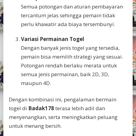
Semua potongan dan aturan pembayaran
tercantum jelas sehingga pemain tidak
perlu khawatir ada biaya tersembunyi.
Variasi Permainan Togel
Dengan banyak jenis togel yang tersedia,
pemain bisa memilih strategi yang sesuai.
Potongan rendah berlaku merata untuk
semua jenis permainan, baik 2D, 3D,
maupun 4D.
Dengan kombinasi ini, pengalaman bermain
togel di
Badak178
terasa lebih adil dan
menyenangkan, serta meningkatkan peluang
untuk menang bersih.